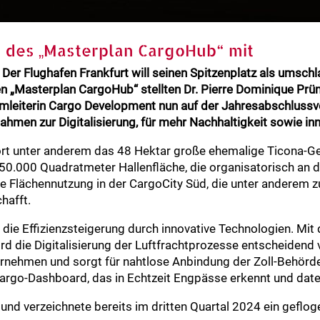
nd des „Masterplan CargoHub“ mit
Der Flughafen Frankfurt will seinen Spitzenplatz als umsc
ten „Masterplan CargoHub“ stellten Dr. Pierre Dominique Prü
Teamleiterin Cargo Development nun auf der Jahresabschlus
ahmen zur Digitalisierung, für mehr Nachhaltigkeit sowie inn
rt unter anderem das 48 Hektar große ehemalige Ticona-G
50.000 Quadratmeter Hallenfläche, die organisatorisch an 
 Flächennutzung in der CargoCity Süd, die unter anderem 
hafft.
 die Effizienzsteigerung durch innovative Technologien. Mi
rd die Digitalisierung der Luftfrachtprozesse entscheiden
ernehmen und sorgt für nahtlose Anbindung der Zoll-Behörde
Cargo-Dashboard, das in Echtzeit Engpässe erkennt und dat
 und verzeichnete bereits im dritten Quartal 2024 ein geflo